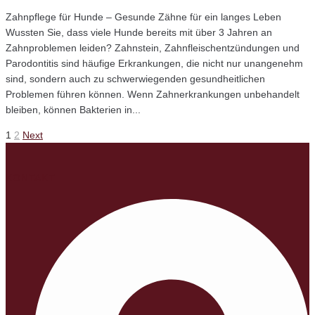
Zahnpflege für Hunde – Gesunde Zähne für ein langes Leben
Wussten Sie, dass viele Hunde bereits mit über 3 Jahren an
Zahnproblemen leiden? Zahnstein, Zahnfleischentzündungen und
Parodontitis sind häufige Erkrankungen, die nicht nur unangenehm
sind, sondern auch zu schwerwiegenden gesundheitlichen
Problemen führen können. Wenn Zahnerkrankungen unbehandelt
bleiben, können Bakterien in...
Seitennummerierung
Next
1
2
Next
der
KONTAKT
Beiträge