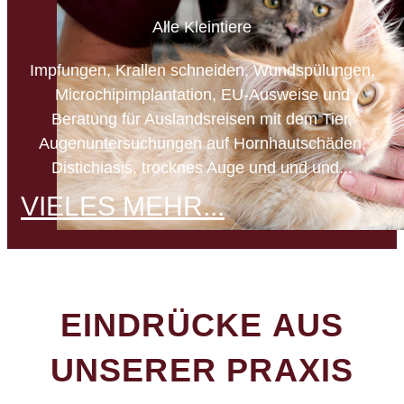
Alle Kleintiere
Impfungen, Krallen schneiden, Wundspülungen,
Microchipimplantation, EU-Ausweise und
Beratung für Auslandsreisen mit dem Tier,
Augenuntersuchungen auf Hornhautschäden,
Distichiasis, trocknes Auge und und und...
VIELES MEHR...
EINDRÜCKE AUS
UNSERER PRAXIS